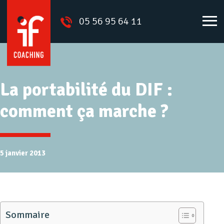
05 56 95 64 11
La portabilité du DIF :
comment ça marche ?
5 janvier 2013
Sommaire